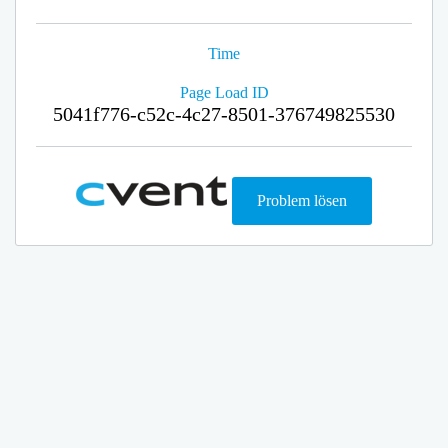
Time
Page Load ID
5041f776-c52c-4c27-8501-376749825530
Problem lösen