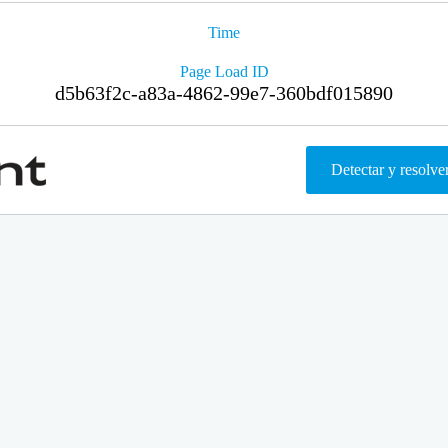
Time
Page Load ID
d5b63f2c-a83a-4862-99e7-360bdf015890
Detectar y resolve