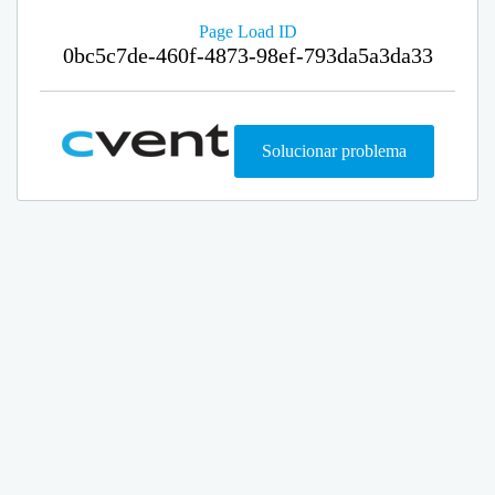
Page Load ID
0bc5c7de-460f-4873-98ef-793da5a3da33
Solucionar problema