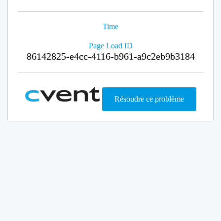
Time
Page Load ID
86142825-e4cc-4116-b961-a9c2eb9b3184
Résoudre ce problème